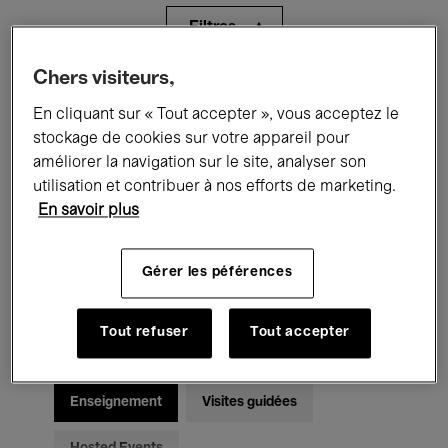
Filtres
Chers visiteurs,
Tous les événements
Concerts
En cliquant sur « Tout accepter », vous acceptez le
Expositions
Films
Performances
stockage de cookies sur votre appareil pour
améliorer la navigation sur le site, analyser son
Rencontres & Débats
Jazz
utilisation et contribuer à nos efforts de marketing.
En savoir plus
Musique classique
Global Music
Gérer les péférences
Musique électronique
Tout refuser
Tout accepter
Pour tous
Kids’ Palace
Enseignement
Visites guidées