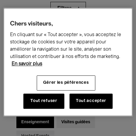
Filtres
Chers visiteurs,
Tous les événements
Concerts
En cliquant sur « Tout accepter », vous acceptez le
Expositions
Films
Performances
stockage de cookies sur votre appareil pour
améliorer la navigation sur le site, analyser son
Rencontres & Débats
Jazz
utilisation et contribuer à nos efforts de marketing.
En savoir plus
Musique classique
Global Music
Gérer les péférences
Musique électronique
Tout refuser
Tout accepter
Pour tous
Kids’ Palace
Enseignement
Visites guidées