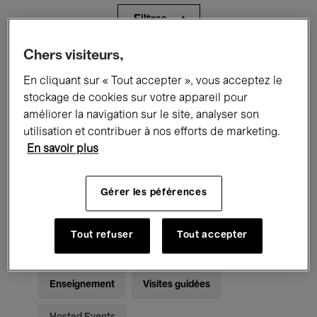
Filtres
Chers visiteurs,
Tous les événements
Concerts
En cliquant sur « Tout accepter », vous acceptez le
Expositions
Films
Performances
stockage de cookies sur votre appareil pour
améliorer la navigation sur le site, analyser son
Rencontres & Débats
Jazz
utilisation et contribuer à nos efforts de marketing.
En savoir plus
Musique classique
Global Music
Gérer les péférences
Musique électronique
Tout refuser
Tout accepter
Pour tous
Kids’ Palace
Enseignement
Visites guidées