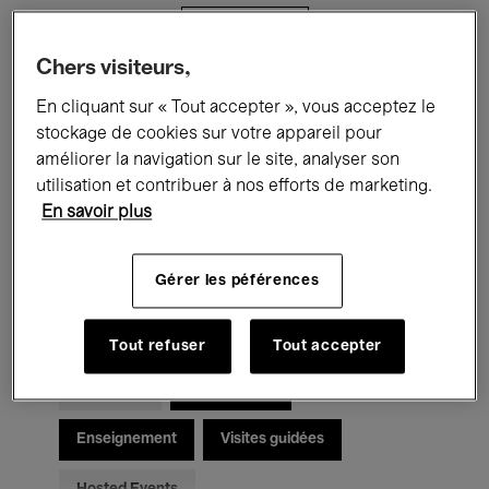
Filtres
Chers visiteurs,
Tous les événements
Concerts
En cliquant sur « Tout accepter », vous acceptez le
stockage de cookies sur votre appareil pour
Expositions
Films
Performances
améliorer la navigation sur le site, analyser son
utilisation et contribuer à nos efforts de marketing.
Rencontres & Débats
Jazz
En savoir plus
Musique classique
Global Music
Gérer les péférences
Musique électronique
Tout refuser
Tout accepter
Pour tous
Kids’ Palace
Enseignement
Visites guidées