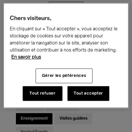
Filtres
Chers visiteurs,
Tous les événements
Concerts
En cliquant sur « Tout accepter », vous acceptez le
stockage de cookies sur votre appareil pour
Expositions
Films
Performances
améliorer la navigation sur le site, analyser son
utilisation et contribuer à nos efforts de marketing.
Rencontres & Débats
Jazz
En savoir plus
Musique classique
Global Music
Gérer les péférences
Musique électronique
Tout refuser
Tout accepter
Pour tous
Kids’ Palace
Enseignement
Visites guidées