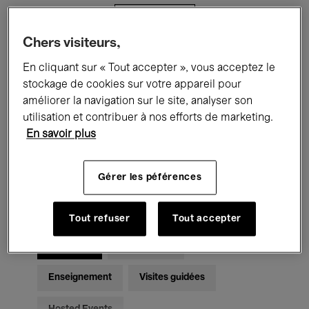
Filtres
Chers visiteurs,
Tous les événements
Concerts
En cliquant sur « Tout accepter », vous acceptez le
stockage de cookies sur votre appareil pour
Expositions
Films
Performances
améliorer la navigation sur le site, analyser son
utilisation et contribuer à nos efforts de marketing.
Rencontres & Débats
Jazz
En savoir plus
Musique classique
Global Music
Gérer les péférences
Musique électronique
Tout refuser
Tout accepter
Pour tous
Kids’ Palace
Enseignement
Visites guidées