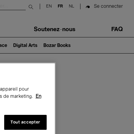
Se connecter
EN
FR
NL
Submit search
Soutenez-nous
FAQ
lace
Digital Arts
Bozar Books
Bozar
 appareil pour
rts de marketing.
En
Tout accepter