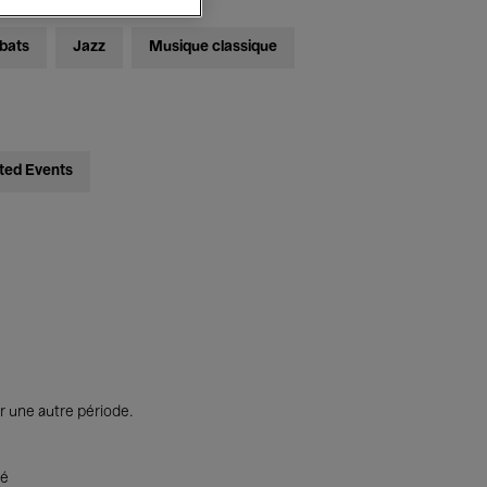
bats
Jazz
Musique classique
ted Events
r une autre période.
té