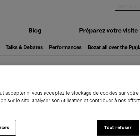
Blog
Préparez votre visite
Talks & Debates
Performances
Bozar all over the P(a)
ui se passe à 
out accepter », vous acceptez le stockage de cookies sur votre
ion sur le site, analyser son utilisation et contribuer à nos effo
jourd'hui
Prochains 7 jours
Mois
nces
Tout refuser
Vendredi 15 - Samedi 23 Mai 2026