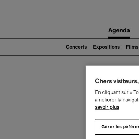
Main
Agenda
navigation
Main
navigation
Concerts
Expositions
Films
(level
2)
Ce q
Chers visiteurs,
En cliquant sur « T
améliorer la navigat
savoir plus
Au
Gérer les péfére