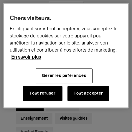
Filtres
Chers visiteurs,
Tous les événements
Concerts
En cliquant sur « Tout accepter », vous acceptez le
stockage de cookies sur votre appareil pour
Expositions
Films
Performances
améliorer la navigation sur le site, analyser son
utilisation et contribuer à nos efforts de marketing.
Rencontres & Débats
Jazz
En savoir plus
Musique classique
Global Music
Gérer les péférences
Musique électronique
Tout refuser
Tout accepter
Pour tous
Kids’ Palace
Enseignement
Visites guidées