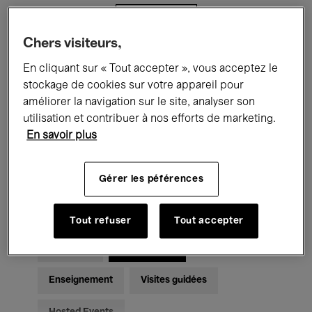
Filtres
Chers visiteurs,
Tous les événements
Concerts
En cliquant sur « Tout accepter », vous acceptez le
stockage de cookies sur votre appareil pour
Expositions
Films
Performances
améliorer la navigation sur le site, analyser son
utilisation et contribuer à nos efforts de marketing.
Rencontres & Débats
Jazz
En savoir plus
Musique classique
Global Music
Gérer les péférences
Musique électronique
Tout refuser
Tout accepter
Pour tous
Kids’ Palace
Enseignement
Visites guidées