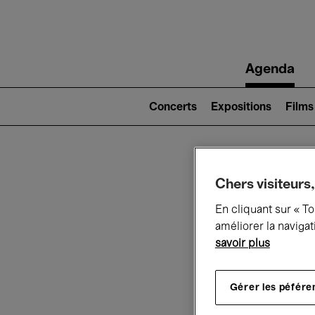
Main
Agenda
navigation
Main
navigation
Concerts
Expositions
Films
(level
2)
Ce q
Chers visiteurs,
En cliquant sur « T
améliorer la navigat
savoir plus
Au
Gérer les péfére