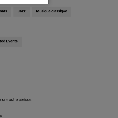
bats
Jazz
Musique classique
ted Events
r une autre période.
té