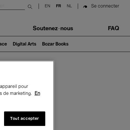
Se connecter
EN
FR
NL
Submit search
Soutenez-nous
FAQ
lace
Digital Arts
Bozar Books
Bozar
 appareil pour
rts de marketing.
En
Tout accepter