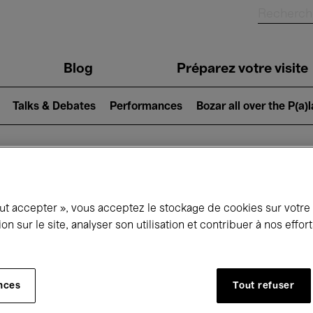
Blog
Préparez votre visite
Talks & Debates
Performances
Bozar all over the P(a)
ui se passe à 
out accepter », vous acceptez le stockage de cookies sur votre
ion sur le site, analyser son utilisation et contribuer à nos effo
jourd'hui
Prochains 7 jours
Mois
nces
Tout refuser
Vendredi 15 - Samedi 23 Mai 2026