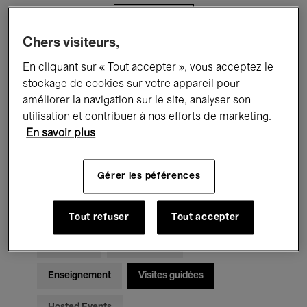
Filtres
Chers visiteurs,
Tous les événements
Concerts
En cliquant sur « Tout accepter », vous acceptez le
stockage de cookies sur votre appareil pour
Expositions
Films
Performances
améliorer la navigation sur le site, analyser son
utilisation et contribuer à nos efforts de marketing.
Rencontres & Débats
Jazz
En savoir plus
Musique classique
Global Music
Gérer les péférences
Musique électronique
Tout refuser
Tout accepter
Pour tous
Kids’ Palace
Enseignement
Visites guidées