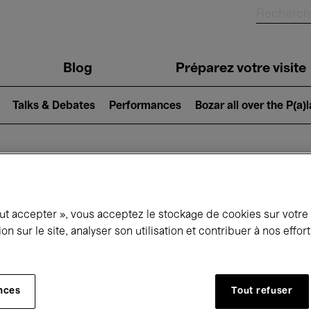
Blog
Préparez votre visite
Talks & Debates
Performances
Bozar all over the P(a)
ui se passe à 
out accepter », vous acceptez le stockage de cookies sur votre
ion sur le site, analyser son utilisation et contribuer à nos effo
jourd'hui
Prochains 7 jours
Mois
nces
Tout refuser
Samedi 16 - Samedi 23 Mai 2026