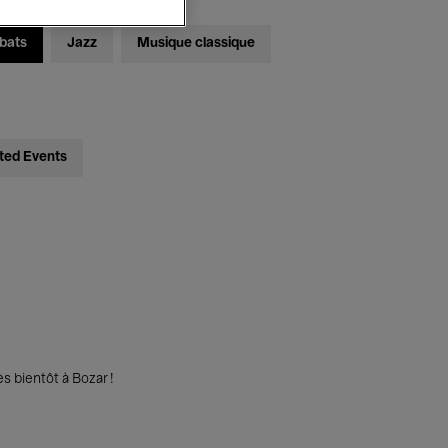
bats
Jazz
Musique classique
ted Events
s bientôt à Bozar !