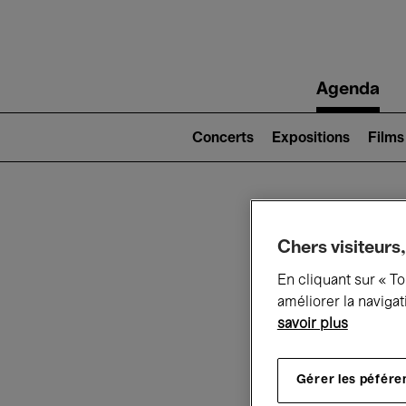
Main
Agenda
navigation
Main
navigation
Concerts
Expositions
Films
(level
2)
Ce q
Chers visiteurs,
En cliquant sur « T
améliorer la navigat
savoir plus
Au
Gérer les péfére