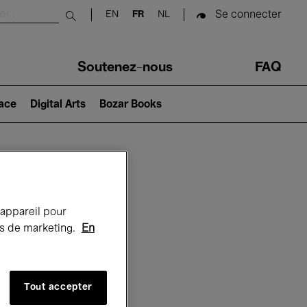
Se connecter
EN
FR
NL
Submit search
Soutenez-nous
FAQ
lace
Digital Arts
Bozar Books
Bozar
 appareil pour
rts de marketing.
En
Tout accepter