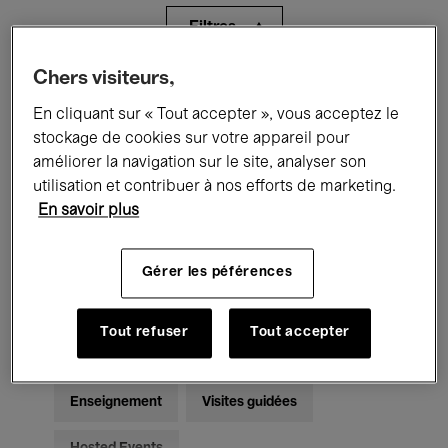
Filtres
Chers visiteurs,
Tous les événements
Concerts
En cliquant sur « Tout accepter », vous acceptez le
Expositions
Films
Performances
stockage de cookies sur votre appareil pour
améliorer la navigation sur le site, analyser son
Rencontres & Débats
Jazz
utilisation et contribuer à nos efforts de marketing.
En savoir plus
Musique classique
Global Music
Gérer les péférences
Musique électronique
Tout refuser
Tout accepter
Pour tous
Kids’ Palace
Enseignement
Visites guidées