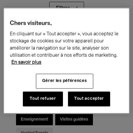
Filtres
Chers visiteurs,
Tous les événements
Concerts
En cliquant sur « Tout accepter », vous acceptez le
Expositions
Films
Performances
stockage de cookies sur votre appareil pour
améliorer la navigation sur le site, analyser son
Rencontres & Débats
Jazz
utilisation et contribuer à nos efforts de marketing.
En savoir plus
Musique classique
Global Music
Gérer les péférences
Musique électronique
Tout refuser
Tout accepter
Pour tous
Kids’ Palace
Enseignement
Visites guidées