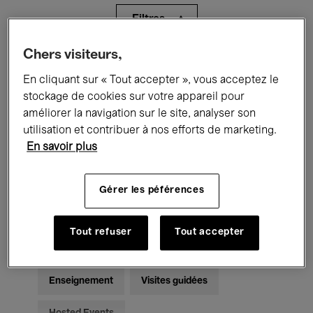
Filtres
Chers visiteurs,
Tous les événements
Concerts
En cliquant sur « Tout accepter », vous acceptez le
Expositions
Films
Performances
stockage de cookies sur votre appareil pour
améliorer la navigation sur le site, analyser son
Rencontres & Débats
Jazz
utilisation et contribuer à nos efforts de marketing.
En savoir plus
Musique classique
Global Music
Gérer les péférences
Musique électronique
Tout refuser
Tout accepter
Pour tous
Kids’ Palace
Enseignement
Visites guidées