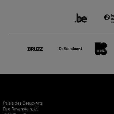
Palais des Beaux-Arts
Rue Ravenstein, 23