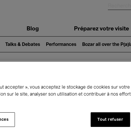
Blog
Préparez votre visite
Talks & Debates
Performances
Bozar all over the P(a)
ui se passe à 
out accepter », vous acceptez le stockage de cookies sur votre
ion sur le site, analyser son utilisation et contribuer à nos effo
jourd'hui
Prochains 7 jours
Mois
nces
Tout refuser
Dimanche 17 Mai 2026