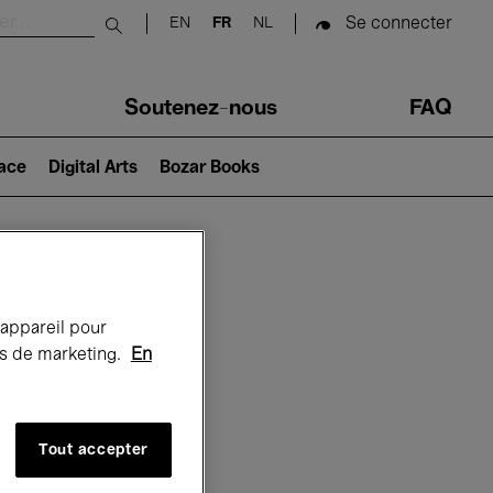
Se connecter
EN
FR
NL
Submit search
Soutenez-nous
FAQ
lace
Digital Arts
Bozar Books
Bozar
 appareil pour
rts de marketing.
En
Tout accepter