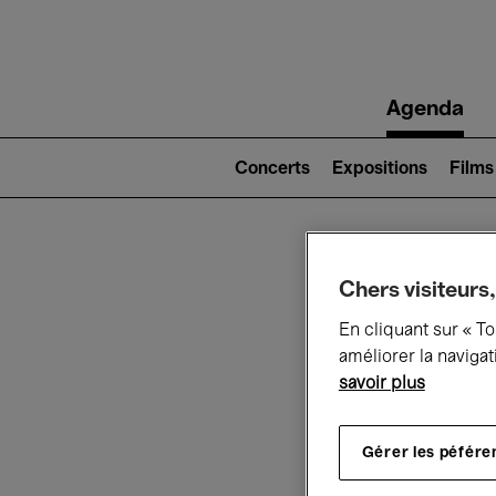
Main
Agenda
navigation
Main
navigation
Concerts
Expositions
Films
(level
2)
Ce q
Chers visiteurs,
En cliquant sur « T
améliorer la navigat
savoir plus
Au
Gérer les péfére