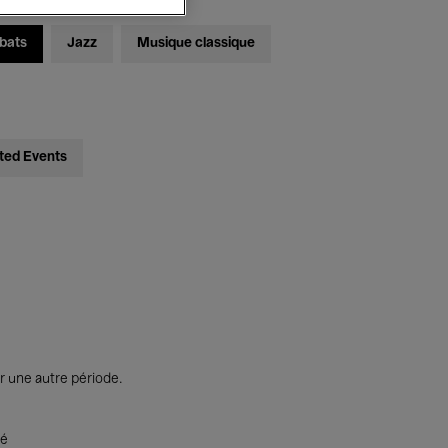
bats
Jazz
Musique classique
ted Events
r une autre période.
té