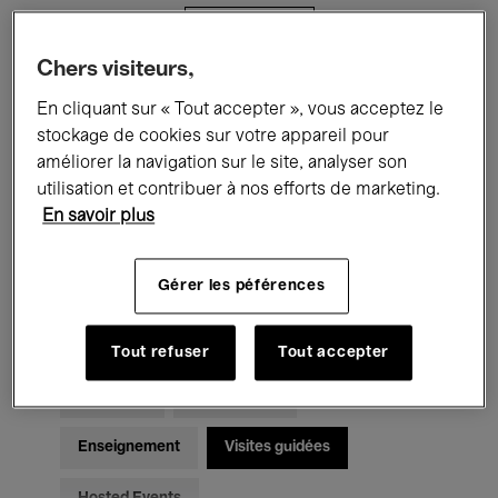
Filtres
Chers visiteurs,
Tous les événements
Concerts
En cliquant sur « Tout accepter », vous acceptez le
stockage de cookies sur votre appareil pour
Expositions
Films
Performances
améliorer la navigation sur le site, analyser son
utilisation et contribuer à nos efforts de marketing.
Rencontres & Débats
Jazz
En savoir plus
Musique classique
Global Music
Gérer les péférences
Musique électronique
Tout refuser
Tout accepter
Pour tous
Kids’ Palace
Enseignement
Visites guidées