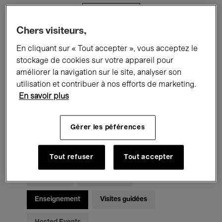
Filtres
Chers visiteurs,
Tous les événements
Concerts
En cliquant sur « Tout accepter », vous acceptez le
stockage de cookies sur votre appareil pour
Expositions
Films
Performances
améliorer la navigation sur le site, analyser son
utilisation et contribuer à nos efforts de marketing.
Rencontres & Débats
Jazz
En savoir plus
Musique classique
Global Music
Gérer les péférences
Musique électronique
Tout refuser
Tout accepter
Pour tous
Kids’ Palace
Enseignement
Visites guidées