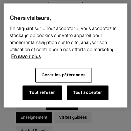
Filtres
Chers visiteurs,
Tous les événements
Concerts
En cliquant sur « Tout accepter », vous acceptez le
stockage de cookies sur votre appareil pour
Expositions
Films
Performances
améliorer la navigation sur le site, analyser son
utilisation et contribuer à nos efforts de marketing.
Rencontres & Débats
Jazz
En savoir plus
Musique classique
Global Music
Gérer les péférences
Musique électronique
Tout refuser
Tout accepter
Pour tous
Kids’ Palace
Enseignement
Visites guidées