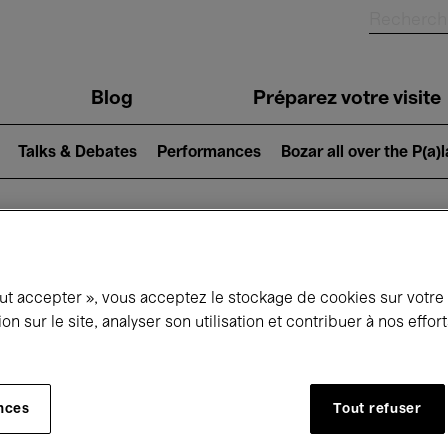
Blog
Préparez votre visite
Talks & Debates
Performances
Bozar all over the P(a)
ui se passe à 
out accepter », vous acceptez le stockage de cookies sur votre
ion sur le site, analyser son utilisation et contribuer à nos effo
jourd'hui
Prochains 7 jours
Mois
nces
Tout refuser
Mardi 19 Mai 2026