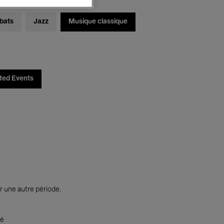
bats
Jazz
Musique classique
ted Events
r une autre période.
té