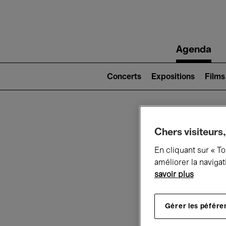
Main
Agenda
navigation
Main
navigation
Concerts
Expositions
Films
(level
2)
Ce q
Chers visiteurs,
En cliquant sur « T
améliorer la navigat
savoir plus
Au
Gérer les péfére