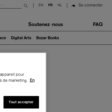
Se connecter
EN
FR
NL
Submit search
Soutenez-nous
FAQ
lace
Digital Arts
Bozar Books
Bozar
 appareil pour
rts de marketing.
En
Tout accepter