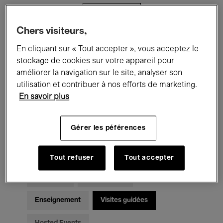
Filtres
Chers visiteurs,
Tous les événements
Concerts
En cliquant sur « Tout accepter », vous acceptez le
stockage de cookies sur votre appareil pour
Expositions
Films
Performances
améliorer la navigation sur le site, analyser son
utilisation et contribuer à nos efforts de marketing.
Rencontres & Débats
Jazz
En savoir plus
Musique classique
Global Music
Gérer les péférences
Musique électronique
Tout refuser
Tout accepter
Pour tous
Kids’ Palace
Enseignement
Visites guidées