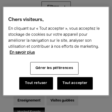
Filtres
Chers visiteurs,
Tous les événements
Concerts
En cliquant sur « Tout accepter », vous acceptez le
Expositions
Films
Performances
stockage de cookies sur votre appareil pour
améliorer la navigation sur le site, analyser son
Rencontres & Débats
Jazz
utilisation et contribuer à nos efforts de marketing.
En savoir plus
Musique classique
Global Music
Gérer les péférences
Musique électronique
Tout refuser
Tout accepter
Pour tous
Kids’ Palace
Enseignement
Visites guidées