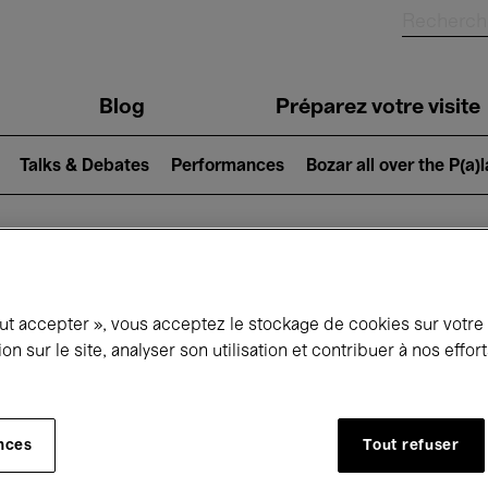
Blog
Préparez votre visite
Talks & Debates
Performances
Bozar all over the P(a)
ui se passe à 
out accepter », vous acceptez le stockage de cookies sur votre
ion sur le site, analyser son utilisation et contribuer à nos effo
jourd'hui
Prochains 7 jours
Mois
nces
Tout refuser
Mercredi 20 Mai 2026