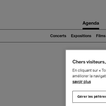
Main
Agenda
navigation
Main
navigation
Concerts
Expositions
Films
(level
2)
Ce q
Chers visiteurs,
En cliquant sur « T
améliorer la navigat
savoir plus
Au
Gérer les péfére