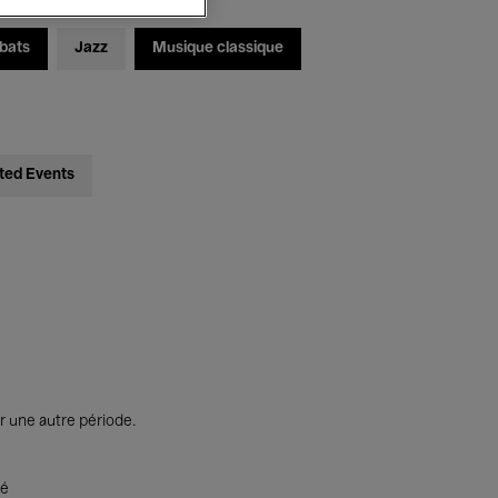
bats
Jazz
Musique classique
ted Events
r une autre période.
té