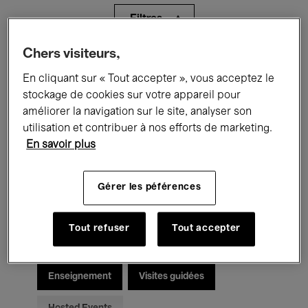
Filtres
Chers visiteurs,
Tous les événements
Concerts
En cliquant sur « Tout accepter », vous acceptez le
Expositions
Films
Performances
stockage de cookies sur votre appareil pour
améliorer la navigation sur le site, analyser son
Rencontres & Débats
Jazz
utilisation et contribuer à nos efforts de marketing.
En savoir plus
Musique classique
Global Music
Gérer les péférences
Musique électronique
Tout refuser
Tout accepter
Pour tous
Kids’ Palace
Enseignement
Visites guidées