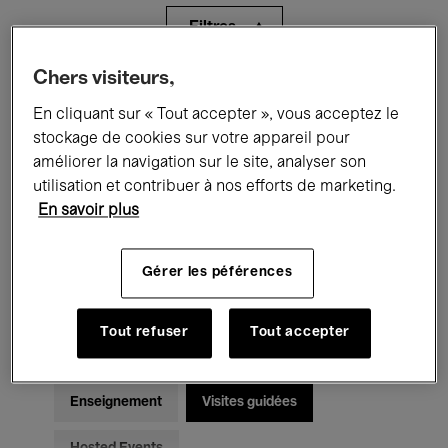
Filtres
Chers visiteurs,
Tous les événements
Concerts
En cliquant sur « Tout accepter », vous acceptez le
Expositions
Films
Performances
stockage de cookies sur votre appareil pour
améliorer la navigation sur le site, analyser son
Rencontres & Débats
Jazz
utilisation et contribuer à nos efforts de marketing.
En savoir plus
Musique classique
Global Music
Gérer les péférences
Musique électronique
Tout refuser
Tout accepter
Pour tous
Kids’ Palace
Enseignement
Visites guidées