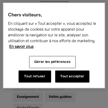
Filtres
Chers visiteurs,
Tous les événements
Concerts
En cliquant sur « Tout accepter », vous acceptez le
stockage de cookies sur votre appareil pour
Expositions
Films
Performances
améliorer la navigation sur le site, analyser son
utilisation et contribuer à nos efforts de marketing.
Rencontres & Débats
Jazz
En savoir plus
Musique classique
Global Music
Gérer les péférences
Musique électronique
Tout refuser
Tout accepter
Pour tous
Kids’ Palace
Enseignement
Visites guidées