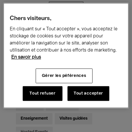
Filtres
Chers visiteurs,
Tous les événements
Concerts
En cliquant sur « Tout accepter », vous acceptez le
stockage de cookies sur votre appareil pour
Expositions
Films
Performances
améliorer la navigation sur le site, analyser son
utilisation et contribuer à nos efforts de marketing.
Rencontres & Débats
Jazz
En savoir plus
Musique classique
Global Music
Gérer les péférences
Musique électronique
Tout refuser
Tout accepter
Pour tous
Kids’ Palace
Enseignement
Visites guidées