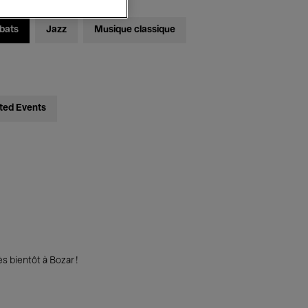
bats
Jazz
Musique classique
ted Events
s bientôt à Bozar !