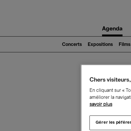
Main
Agenda
navigation
Main
navigation
Concerts
Expositions
Films
(level
2)
Ce q
Chers visiteurs,
En cliquant sur « T
améliorer la navigat
savoir plus
Au
Gérer les péfére