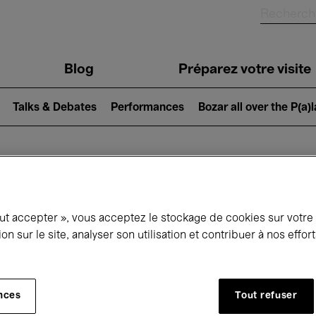
Blog
Préparez votre visite
Talks & Debates
Performances
Bozar all over the P(a)
ui se passe à 
out accepter », vous acceptez le stockage de cookies sur votre
ion sur le site, analyser son utilisation et contribuer à nos effo
jourd'hui
Prochains 7 jours
Mois
nces
Tout refuser
Jeudi 21 - Jeudi 28 Mai 2026