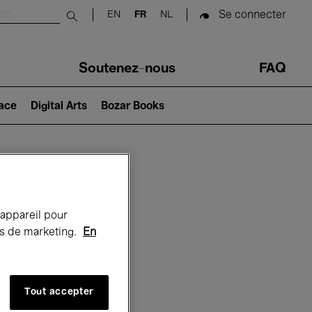
Se connecter
EN
FR
NL
Submit search
Soutenez-nous
FAQ
lace
Digital Arts
Bozar Books
Bozar
 appareil pour
rts de marketing.
En
Tout accepter