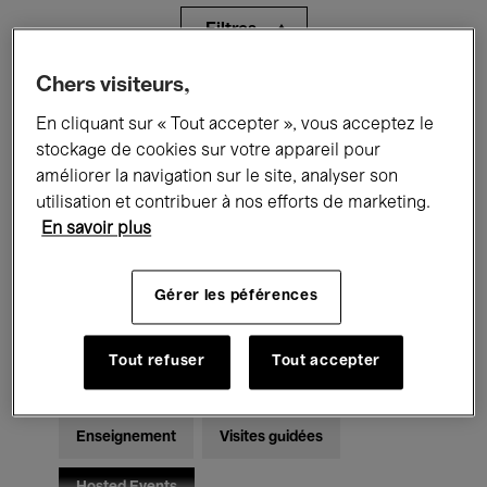
Filtres
Chers visiteurs,
Tous les événements
Concerts
En cliquant sur « Tout accepter », vous acceptez le
Expositions
Films
Performances
stockage de cookies sur votre appareil pour
améliorer la navigation sur le site, analyser son
Rencontres & Débats
Jazz
utilisation et contribuer à nos efforts de marketing.
En savoir plus
Musique classique
Global Music
Gérer les péférences
Musique électronique
Tout refuser
Tout accepter
Pour tous
Kids’ Palace
Enseignement
Visites guidées