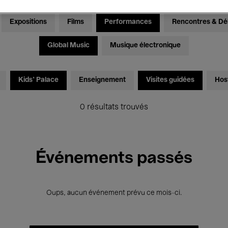
Expositions
Films
Performances
Rencontres & Dé
Global Music
Musique électronique
Kids’ Palace
Enseignement
Visites guidées
Hos
0 résultats trouvés
Événements passés
Oups, aucun événement prévu ce mois-ci.