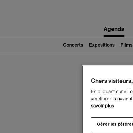
Main
Agenda
navigation
Main
navigation
Concerts
Expositions
Films
(level
2)
Ce q
Chers visiteurs,
En cliquant sur « T
améliorer la navigat
savoir plus
Au
Gérer les péfére