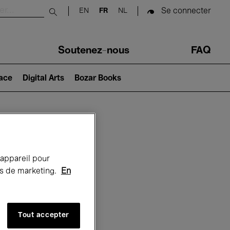
Se connecter
EN
FR
NL
Submit search
Soutenez-nous
FAQ
lace
Digital Arts
Bozar Books
Bozar
 appareil pour
rts de marketing.
En
Tout accepter