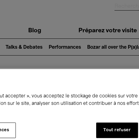
Blog
Préparez votre visite
Talks & Debates
Performances
Bozar all over the P(a)
ui se passe à 
out accepter », vous acceptez le stockage de cookies sur votre
ion sur le site, analyser son utilisation et contribuer à nos effo
jourd'hui
Prochains 7 jours
Mois
nces
Tout refuser
Lundi 01 - Mardi 30 Juin 2026