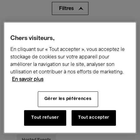
Filtres
Tous les événements
Concerts
Chers visiteurs,
Expositions
Films
Performances
En cliquant sur « Tout accepter », vous acceptez le
stockage de cookies sur votre appareil pour
Rencontres & Débats
Jazz
améliorer la navigation sur le site, analyser son
Musique classique
Global Music
utilisation et contribuer à nos efforts de marketing.
En savoir plus
Musique électronique
Gérer les péférences
Pour tous
Kids’ Palace
Tout refuser
Tout accepter
Enseignement
Visites guidées