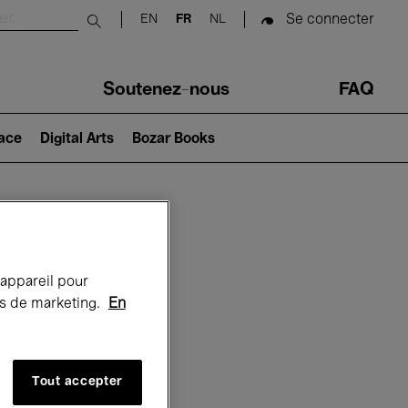
Se connecter
EN
FR
NL
Submit search
Soutenez-nous
FAQ
lace
Digital Arts
Bozar Books
Bozar
 appareil pour
rts de marketing.
En
Tout accepter