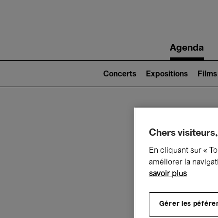
Main
Agenda
navigation
Main
navigation
Concerts
Expositions
Films
(level
2)
Ce q
Chers visiteurs,
En cliquant sur « T
améliorer la navigat
savoir plus
Au
Gérer les péfére