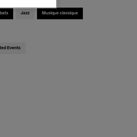
bats
Jazz
Musique classique
ted Events