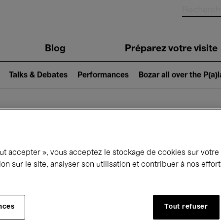
Blog
Préparez votre visite
Talks & Debates
Performances
Bozar all over the P(a)
ui se passe à 
out accepter », vous acceptez le stockage de cookies sur votre
ion sur le site, analyser son utilisation et contribuer à nos effo
jourd'hui
Prochains 7 jours
Mois
nces
Tout refuser
Lundi 01 - Mardi 30 Juin 2026