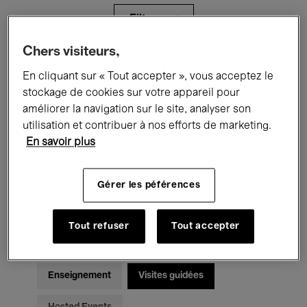
Filtres
Chers visiteurs,
Tous les événements
Concerts
En cliquant sur « Tout accepter », vous acceptez le
stockage de cookies sur votre appareil pour
Expositions
Films
Performances
améliorer la navigation sur le site, analyser son
utilisation et contribuer à nos efforts de marketing.
Rencontres & Débats
Jazz
En savoir plus
Musique classique
Global Music
Gérer les péférences
Musique électronique
Tout refuser
Tout accepter
Pour tous
Kids’ Palace
Enseignement
Visites guidées