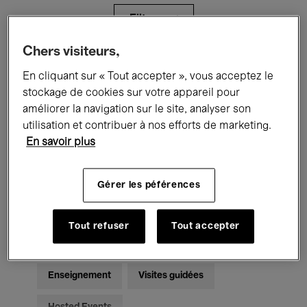
Filtres
Chers visiteurs,
Tous les événements
Concerts
En cliquant sur « Tout accepter », vous acceptez le
stockage de cookies sur votre appareil pour
Expositions
Films
Performances
améliorer la navigation sur le site, analyser son
utilisation et contribuer à nos efforts de marketing.
Rencontres & Débats
Jazz
En savoir plus
Musique classique
Global Music
Gérer les péférences
Musique électronique
Tout refuser
Tout accepter
Pour tous
Kids’ Palace
Enseignement
Visites guidées