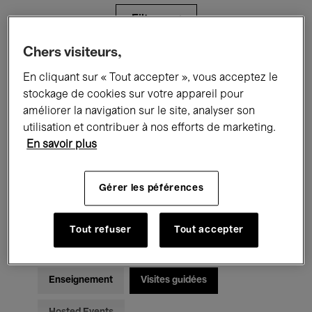
Filtres
Chers visiteurs,
Tous les événements
Concerts
En cliquant sur « Tout accepter », vous acceptez le
stockage de cookies sur votre appareil pour
Expositions
Films
Performances
améliorer la navigation sur le site, analyser son
utilisation et contribuer à nos efforts de marketing.
Rencontres & Débats
Jazz
En savoir plus
Musique classique
Global Music
Gérer les péférences
Musique électronique
Tout refuser
Tout accepter
Pour tous
Kids’ Palace
Enseignement
Visites guidées