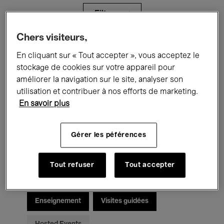
Filtres
Chers visiteurs,
Tous les événements
Concerts
En cliquant sur « Tout accepter », vous acceptez le
stockage de cookies sur votre appareil pour
Expositions
Films
Performances
améliorer la navigation sur le site, analyser son
utilisation et contribuer à nos efforts de marketing.
Rencontres & Débats
Jazz
En savoir plus
Musique classique
Global Music
Gérer les péférences
Musique électronique
Tout refuser
Tout accepter
Pour tous
Kids’ Palace
Enseignement
Visites guidées