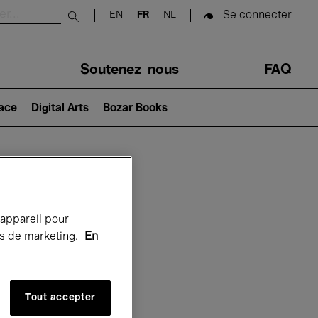
Se connecter
EN
FR
NL
Submit search
Soutenez-nous
FAQ
lace
Digital Arts
Bozar Books
Bozar
 appareil pour
rts de marketing.
En
Tout accepter