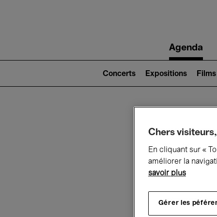
Main
Agenda
navigation
Main
navigation
Concerts
Expositions
Films
(level
2)
Ce q
Chers visiteurs,
En cliquant sur « T
améliorer la navigat
savoir plus
Au
Gérer les péfére