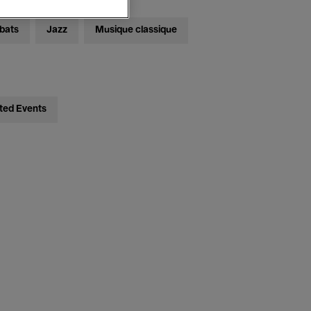
bats
Jazz
Musique classique
ted Events