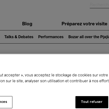
Blog
Préparez votre visite
Talks & Debates
Performances
Bozar all over the P(a)
ui se passe à 
out accepter », vous acceptez le stockage de cookies sur votre
ion sur le site, analyser son utilisation et contribuer à nos effo
jourd'hui
Prochains 7 jours
Mois
nces
Tout refuser
Lundi 01 - Mardi 30 Juin 2026