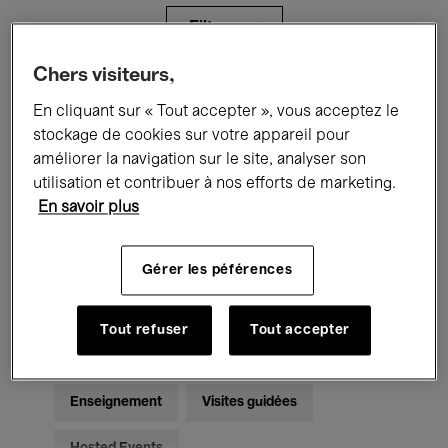
Filtres
Chers visiteurs,
Tous les événements
Concerts
En cliquant sur « Tout accepter », vous acceptez le
stockage de cookies sur votre appareil pour
Expositions
Films
Performances
améliorer la navigation sur le site, analyser son
utilisation et contribuer à nos efforts de marketing.
Rencontres & Débats
Jazz
En savoir plus
Musique classique
Global Music
Gérer les péférences
Musique électronique
Tout refuser
Tout accepter
Pour tous
Kids’ Palace
Enseignement
Visites guidées