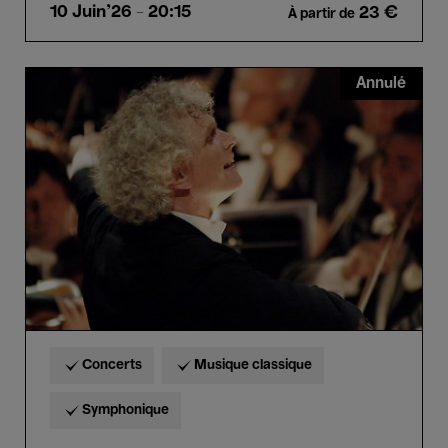
10 Juin'26
- 20:15
23 €
À partir de
Orchestra
Annulé
of
the
Age
of
Enlightenment
&
Sir
Simon
Rattle
Concerts
Musique classique
Symphonique