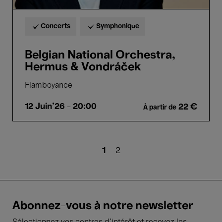
Concerts
Symphonique
Belgian National Orchestra,
Hermus & Vondráček
Flamboyance
12 Juin'26
- 20:00
22 €
À partir de
Pagination
Page
1
Page
2
courante
Abonnez-vous à notre newsletter