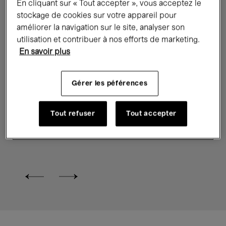
En cliquant sur « Tout accepter », vous acceptez le
stockage de cookies sur votre appareil pour
améliorer la navigation sur le site, analyser son
Expositions
Art contemporain
utilisation et contribuer à nos efforts de marketing.
En savoir plus
Digital & Nouveaux médias
Ho Tzu Nyen. P for Power
Gérer les péférences
Tout refuser
Tout accepter
6 Fév. →
14 Juin'26
10 €
À partir de