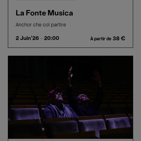
La Fonte Musica
Anchor che col partire
2 Juin'26
- 20:00
38 €
À partir de
A
Winged
Victory
for
the
Sullen