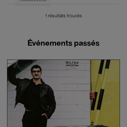
Hosted Events
1 résultats trouvés
Événements passés
Giorgi
Gigashvili
–
ECHO
Rising
Star