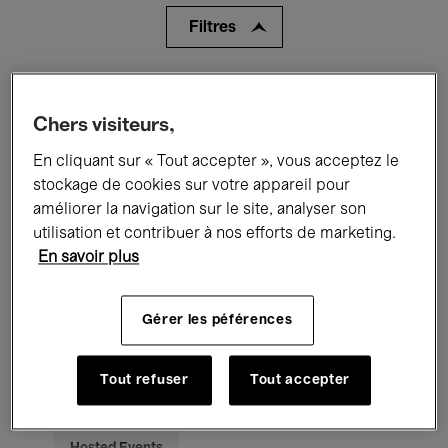
Filtres
Tous les événements
Concerts
Chers visiteurs,
Expositions
Films
Performances
En cliquant sur « Tout accepter », vous acceptez le
Rencontres & Débats
Jazz
stockage de cookies sur votre appareil pour
améliorer la navigation sur le site, analyser son
Musique classique
Global Music
utilisation et contribuer à nos efforts de marketing.
En savoir plus
Musique électronique
Gérer les péférences
Pour tous
Kids’ Palace
Tout refuser
Tout accepter
Enseignement
Visites guidées