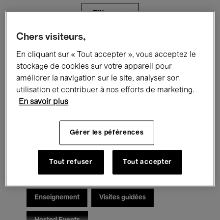
Filtres
Chers visiteurs,
Tous les événements
Concerts
En cliquant sur « Tout accepter », vous acceptez le
stockage de cookies sur votre appareil pour
Expositions
Films
Performances
améliorer la navigation sur le site, analyser son
utilisation et contribuer à nos efforts de marketing.
Rencontres & Débats
Jazz
En savoir plus
Musique classique
Global Music
Gérer les péférences
Musique électronique
Tout refuser
Tout accepter
Pour tous
Kids’ Palace
Enseignement
Visites guidées