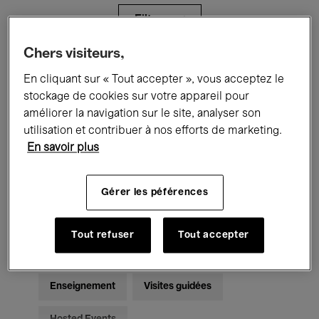
Filtres
Chers visiteurs,
Tous les événements
Concerts
En cliquant sur « Tout accepter », vous acceptez le
stockage de cookies sur votre appareil pour
Expositions
Films
Performances
améliorer la navigation sur le site, analyser son
utilisation et contribuer à nos efforts de marketing.
Rencontres & Débats
Jazz
En savoir plus
Musique classique
Global Music
Gérer les péférences
Musique électronique
Tout refuser
Tout accepter
Pour tous
Kids’ Palace
Enseignement
Visites guidées