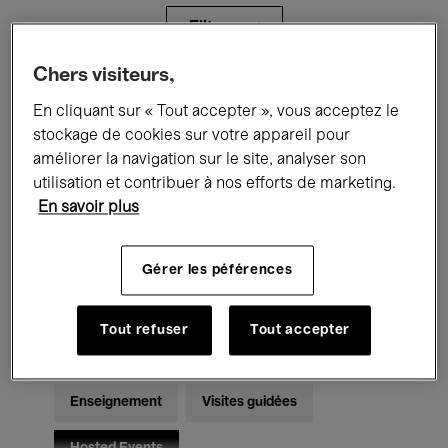
Filtres
Chers visiteurs,
Tous les événements
Concerts
En cliquant sur « Tout accepter », vous acceptez le
stockage de cookies sur votre appareil pour
Expositions
Films
Performances
améliorer la navigation sur le site, analyser son
utilisation et contribuer à nos efforts de marketing.
Rencontres & Débats
Jazz
En savoir plus
Musique classique
Global Music
Gérer les péférences
Musique électronique
Tout refuser
Tout accepter
Pour tous
Kids’ Palace
Enseignement
Visites guidées