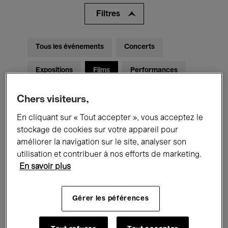
Filtres
Tous les événements
Concerts
Expositions
Films
Performances
Rencontres & Débats
Jazz
Chers visiteurs,
Musique classique
Global Music
En cliquant sur « Tout accepter », vous acceptez le
stockage de cookies sur votre appareil pour
Musique électronique
améliorer la navigation sur le site, analyser son
utilisation et contribuer à nos efforts de marketing.
En savoir plus
Pour tous
Kids’ Palace
Gérer les péférences
Enseignement
Visites guidées