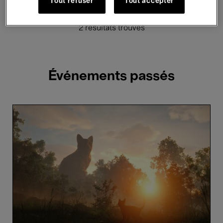
Hosted Events
Tout refuser
Tout accepter
2 résultats trouvés
Événements passés
Flow
-
Gints
Zilbalodis