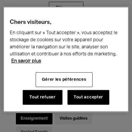
Filtres
Chers visiteurs,
Tous les événements
Concerts
En cliquant sur « Tout accepter », vous acceptez le
stockage de cookies sur votre appareil pour
Expositions
Films
Performances
améliorer la navigation sur le site, analyser son
utilisation et contribuer à nos efforts de marketing.
Rencontres & Débats
Jazz
En savoir plus
Musique classique
Global Music
Gérer les péférences
Musique électronique
Tout refuser
Tout accepter
Pour tous
Kids’ Palace
Enseignement
Visites guidées