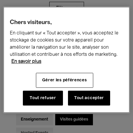
Filtres
Chers visiteurs,
Tous les événements
Concerts
En cliquant sur « Tout accepter », vous acceptez le
stockage de cookies sur votre appareil pour
Expositions
Films
Performances
améliorer la navigation sur le site, analyser son
utilisation et contribuer à nos efforts de marketing.
Rencontres & Débats
Jazz
En savoir plus
Musique classique
Global Music
Gérer les péférences
Musique électronique
Tout refuser
Tout accepter
Pour tous
Kids’ Palace
Enseignement
Visites guidées