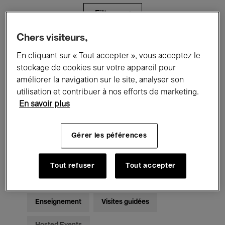
Filtres
Chers visiteurs,
Tous les événements
Concerts
En cliquant sur « Tout accepter », vous acceptez le
stockage de cookies sur votre appareil pour
Expositions
Films
Performances
améliorer la navigation sur le site, analyser son
utilisation et contribuer à nos efforts de marketing.
Rencontres & Débats
Jazz
En savoir plus
Musique classique
Global Music
Gérer les péférences
Musique électronique
Tout refuser
Tout accepter
Pour tous
Kids’ Palace
Enseignement
Visites guidées