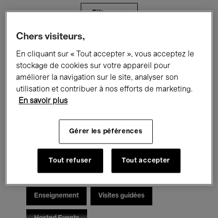
Filtres
Chers visiteurs,
Tous les événements
Concerts
En cliquant sur « Tout accepter », vous acceptez le
stockage de cookies sur votre appareil pour
Expositions
Films
Performances
améliorer la navigation sur le site, analyser son
utilisation et contribuer à nos efforts de marketing.
Rencontres & Débats
Jazz
En savoir plus
Musique classique
Global Music
Gérer les péférences
Musique électronique
Tout refuser
Tout accepter
Pour tous
Kids’ Palace
Enseignement
Visites guidées