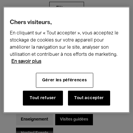
Filtres
Chers visiteurs,
Tous les événements
Concerts
En cliquant sur « Tout accepter », vous acceptez le
stockage de cookies sur votre appareil pour
Expositions
Films
Performances
améliorer la navigation sur le site, analyser son
utilisation et contribuer à nos efforts de marketing.
Rencontres & Débats
Jazz
En savoir plus
Musique classique
Global Music
Gérer les péférences
Musique électronique
Tout refuser
Tout accepter
Pour tous
Kids’ Palace
Enseignement
Visites guidées