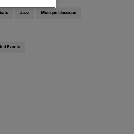
bats
Jazz
Musique classique
ted Events