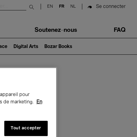
Se connecter
EN
FR
NL
Submit search
Soutenez-nous
FAQ
lace
Digital Arts
Bozar Books
Bozar
 appareil pour
rts de marketing.
En
Tout accepter