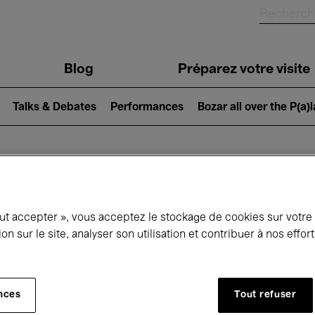
Blog
Préparez votre visite
Talks & Debates
Performances
Bozar all over the P(a)
ui se passe à 
out accepter », vous acceptez le stockage de cookies sur votre
ion sur le site, analyser son utilisation et contribuer à nos effo
jourd'hui
Prochains 7 jours
Mois
nces
Tout refuser
Lundi 01 - Mardi 30 Juin 2026