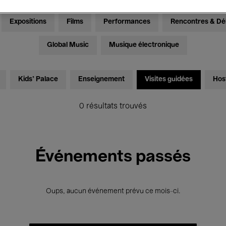
Expositions
Films
Performances
Rencontres & Dé
Global Music
Musique électronique
Kids’ Palace
Enseignement
Visites guidées
Hos
0 résultats trouvés
Événements passés
Oups, aucun événement prévu ce mois-ci.