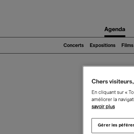
Main
Agenda
navigation
Main
navigation
Concerts
Expositions
Films
(level
2)
Ce q
Chers visiteurs,
En cliquant sur « T
améliorer la navigat
savoir plus
Au
Gérer les péfére